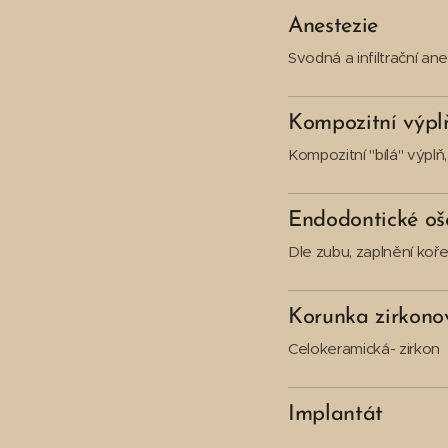
Anestezie
Svodná a infiltrační ane
Kompozitní výpl
Kompozitní "bílá" výplň,
Endodontické oš
Dle zubu, zaplnění koř
Korunka zirkono
Celokeramická- zirkon
Implantát