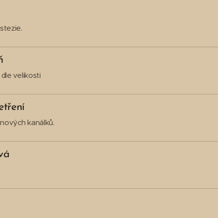
stezie.
ň
 dle velikosti
etření
enových kanálků.
vá