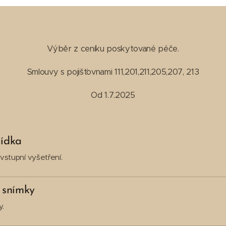
Výběr z ceníku poskytované péče.
Smlouvy s pojišťovnami 111,201,211,205,207, 213
Od 1.7.2025
lídka
 vstupní vyšetření.
 snímky
y.